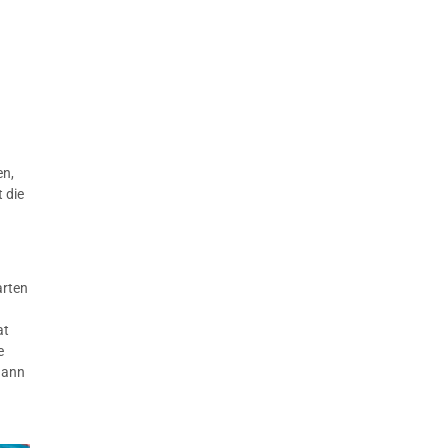
en,
 die
arten
r
at
e
 dann