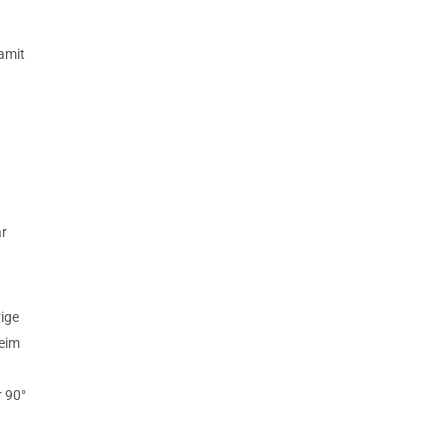
amit
ar
rige
beim
r 90°