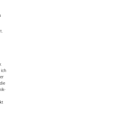
u
t.
k
 ich
er
die
ik-
kt