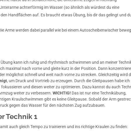
Unterarme achterförmig im Wasser (so ähnlich als würdest du eine
den Handflächen auf. Es braucht etwas Übung, bis dir das gelingt und d
ie Arme werden dabei parallel wie bei einem Autoscheibenwischer beweg
eser Übung kann ich ruhig und rhythmisch schwimmen und an meiner Techni
ch maximal nach vorne und gleite kurz in der Position. Dann konzentriere
r möglichst schnell und weit nach vorne zu strecken. Gleichzeitig wird d
nigt
, um Druck und Vortrieb zu erzeugen. Durch die Gleitpausen habe ich 
fokussieren und diesen weiter zu optimieren. Dazu kannst du auch Techn
Armzug weiter zu verbessern.
WICHTIG!
Das ist nur eine Technikübung,
richtigen Kraulschwimmen gibt es keine Gleitpause. Sobald der Arm gestrec
 Druck gegen das Wasser für den nächsten Zug aufzubauen.
er
Technik 1
amit auch gleich Tempo zu trainieren und ins richtige Kraulen zu finden: