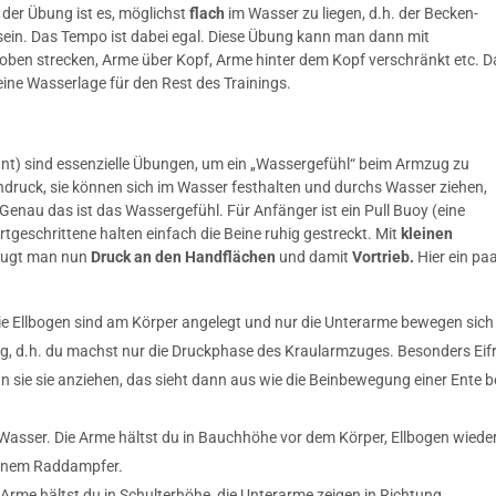
 der Übung ist es, möglichst
flach
im Wasser zu liegen, d.h. der Becken-
sein. Das Tempo ist dabei egal. Diese Übung kann man dann mit
oben strecken, Arme über Kopf, Arme hinter dem Kopf verschränkt etc. D
eine Wasserlage für den Rest des Trainings.
t) sind essenzielle Übungen, um ein „Wassergefühl“ beim Armzug zu
druck, sie können sich im Wasser festhalten und durchs Wasser ziehen,
Genau das ist das Wassergefühl. Für Anfänger ist ein Pull Buoy (eine
geschrittene halten einfach die Beine ruhig gestreckt. Mit
kleinen
zeugt man nun
Druck an den Handflächen
und damit
Vortrieb.
Hier ein pa
Die Ellbogen sind am Körper angelegt und nur die Unterarme bewegen sich
g, d.h. du machst nur die Druckphase des Kraularmzuges. Besonders Eif
sie sie anziehen, das sieht dann aus wie die Beinbewegung einer Ente 
 Wasser. Die Arme hältst du in Bauchhöhe vor dem Körper, Ellbogen wiede
 einem Raddampfer.
 Arme hältst du in Schulterhöhe, die Unterarme zeigen in Richtung